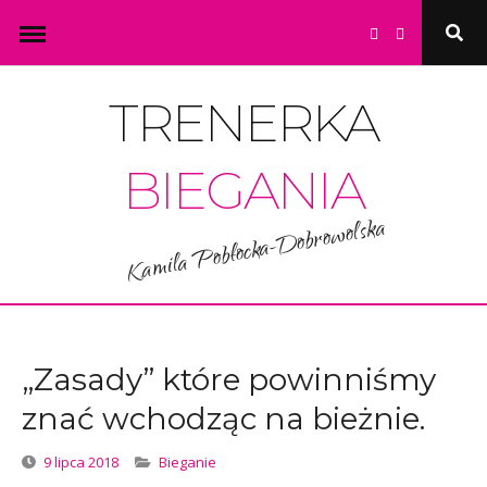
Skip
Open
to
Searc
Popu
content
TRENERKA
BIEGANIA
Kamila Pobłocka-Dobrowolska
„Zasady” które powinniśmy
znać wchodząc na bieżnie.
Categories
9 lipca 2018
Bieganie