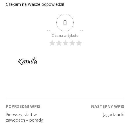
Czekam na Wasze odpowiedzi!
0
Ocena artykułu
Kamila
POPRZEDNI WPIS
NASTĘPNY WPIS
Nawigacja
Pierwszy start w
Jagodzianki
wpisu
zawodach – porady