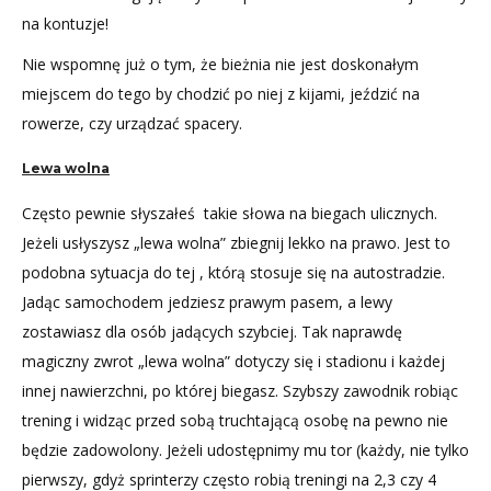
na kontuzje!
Nie wspomnę już o tym, że bieżnia nie jest doskonałym
miejscem do tego by chodzić po niej z kijami, jeździć na
rowerze, czy urządzać spacery.
Lewa wolna
Często pewnie słyszałeś takie słowa na biegach ulicznych.
Jeżeli usłyszysz „lewa wolna” zbiegnij lekko na prawo. Jest to
podobna sytuacja do tej , którą stosuje się na autostradzie.
Jadąc samochodem jedziesz prawym pasem, a lewy
zostawiasz dla osób jadących szybciej. Tak naprawdę
magiczny zwrot „lewa wolna” dotyczy się i stadionu i każdej
innej nawierzchni, po której biegasz. Szybszy zawodnik robiąc
trening i widząc przed sobą truchtającą osobę na pewno nie
będzie zadowolony. Jeżeli udostępnimy mu tor (każdy, nie tylko
pierwszy, gdyż sprinterzy często robią treningi na 2,3 czy 4