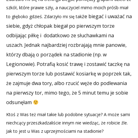
szkół, które prawie szły, a nauczyciel mimo moich próśb miał
że biegać i uważać na
to głęboko gdzieś. Zdarzyło mi się tak
siebie, gdyż chłopak biegał po pierwszym torze
odbijając piłkę i dodatkowo ze słuchawkami na
uszach. Jednak najbardziej rozbrajają mnie panowie,
którzy dbają o porządek na stadionie (np. w
Legionowie). Potrafią kosić trawę i zostawić taczkę na
pierwszym torze lub postawić kosiarkę w poprzek tak,
że zajmuje dwa tory, albo rzucić węże do podlewania
na pierwszy tor, mimo tego, że 5 minut temu je sobie
odsunęłam
Ktoś z Was też miał takie lub podobne sytuacje? A może sami
niechcący przeszkadzaliście innym nie wiedząc, że robicie źle.
Jak to jest u Was z uprzejmościami na stadionie?